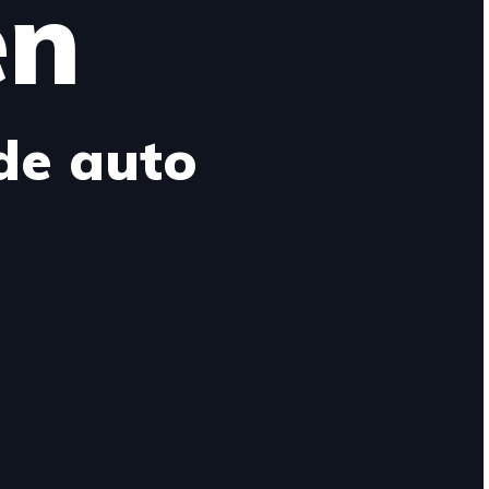
en
de auto