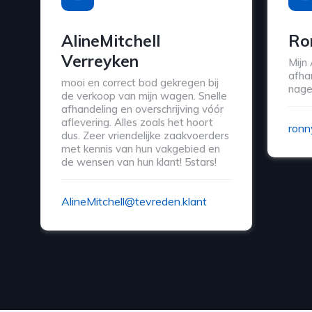
AlineMitchell
Ro
Verreyken
Mijn
afha
mooi en correct bod gekregen bij
nage
de verkoop van mijn wagen. Snelle
afhandeling en overschrijving vóór
aflevering. Alles zoals het hoort
ronn
dus. Zeer vriendelijke zaakvoerders
met kennis van hun vakgebied en
de wensen van hun klant! 5stars!
AlineMitchell@tevreden.klant