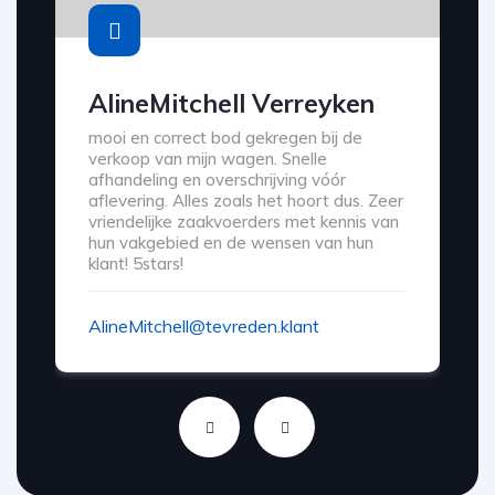
AlineMitchell Verreyken
mooi en correct bod gekregen bij de
verkoop van mijn wagen. Snelle
afhandeling en overschrijving vóór
aflevering. Alles zoals het hoort dus. Zeer
vriendelijke zaakvoerders met kennis van
hun vakgebied en de wensen van hun
klant! 5stars!
AlineMitchell@tevreden.klant